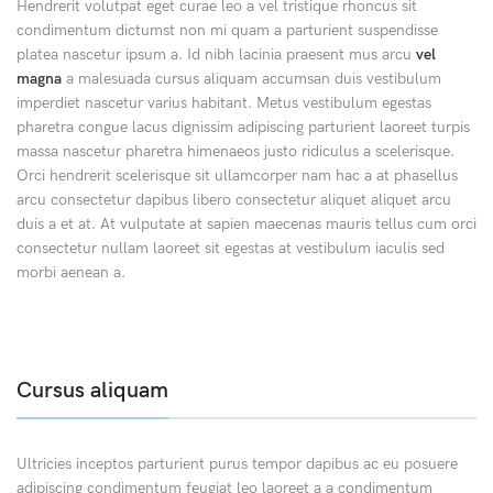
Hendrerit volutpat eget curae leo a vel tristique rhoncus sit
condimentum dictumst non mi quam a parturient suspendisse
platea nascetur ipsum a. Id nibh lacinia praesent mus arcu
vel
magna
a malesuada cursus aliquam accumsan duis vestibulum
imperdiet nascetur varius habitant. Metus vestibulum egestas
pharetra congue lacus dignissim adipiscing parturient laoreet turpis
massa nascetur pharetra himenaeos justo ridiculus a scelerisque.
Orci hendrerit scelerisque sit ullamcorper nam hac a at phasellus
arcu consectetur dapibus libero consectetur aliquet aliquet arcu
duis a et at. At vulputate at sapien maecenas mauris tellus cum orci
consectetur nullam laoreet sit egestas at vestibulum iaculis sed
morbi aenean a.
Cursus aliquam
Ultricies inceptos parturient purus tempor dapibus ac eu posuere
adipiscing condimentum feugiat leo laoreet a a condimentum