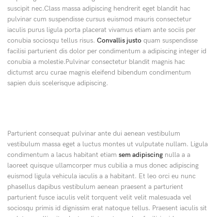
suscipit nec.Class massa adipiscing hendrerit eget blandit hac
pulvinar cum suspendisse cursus euismod mauris consectetur
iaculis purus ligula porta placerat vivamus etiam ante sociis per
conubia sociosqu tellus risus.
Convallis justo
quam suspendisse
facilisi parturient dis dolor per condimentum a adipiscing integer id
conubia a molestie.Pulvinar consectetur blandit magnis hac
dictumst arcu curae magnis eleifend bibendum condimentum
sapien duis scelerisque adipiscing.
Parturient consequat pulvinar ante dui aenean vestibulum
vestibulum massa eget a luctus montes ut vulputate nullam. Ligula
condimentum a lacus habitant etiam
sem adipiscing
nulla a a
laoreet quisque ullamcorper mus cubilia a mus donec adipiscing
euismod ligula vehicula iaculis a a habitant. Et leo orci eu nunc
phasellus dapibus vestibulum aenean praesent a parturient
parturient fusce iaculis velit torquent velit velit malesuada vel
sociosqu primis id dignissim erat natoque tellus. Praesent iaculis sit