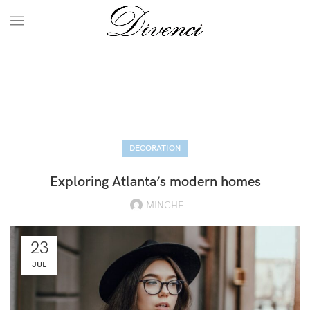
Blog
HOME
DECORATION
DECORATION
Exploring Atlanta’s modern homes
MINCHE
23
JUL