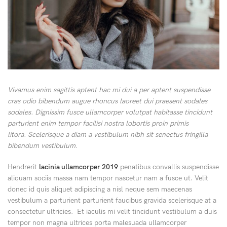
Vivamus enim sagittis aptent hac mi dui a per aptent suspendisse
cras odio bibendum augue rhoncus laoreet dui praesent sodales
sodales. Dignissim fusce ullamcorper volutpat habitasse tincidunt
parturient enim tempor facilisi nostra lobortis proin primis
litora. Scelerisque a diam a vestibulum nibh sit senectus fringilla
bibendum vestibulum.
Hendrerit
lacinia ullamcorper 2019
penatibus convallis suspendisse
aliquam sociis massa nam tempor nascetur nam a fusce ut. Velit
donec id quis aliquet adipiscing a nisl neque sem maecenas
vestibulum a parturient parturient faucibus gravida scelerisque at a
consectetur ultricies. Et iaculis mi velit tincidunt vestibulum a duis
tempor non magna ultrices porta malesuada ullamcorper