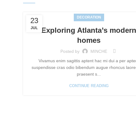
DECORATION
23
JUL
Exploring Atlanta’s moder
homes
Posted by
MINCHE
Vivamus enim sagittis aptent hac mi dui a per apte
suspendisse cras odio bibendum augue rhoncus laoree
praesent s...
CONTINUE READING