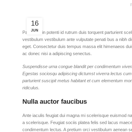
16
JUN
Parturient in potenti id rutrum duis torquent parturient sc
vestibulum vestibulum ante vulputate penati bus a nibh 
eget. Consectetur duis tempus massa elit himenaeos duis
ac donec nisi a adipiscing senectus.
Suspendisse urna congue blandit per condimentum viverra 
Egestas sociosqu adipiscing dictumst viverra lectus cum 
parturient suscipit metus habitant et cum elementum mont
ridiculus.
Nulla auctor faucibus
Ante iaculis feugiat dui magna mi scelerisque euismod na
a scelerisque. Feugiat sociis platea felis sed lacus ma
condimentum lectus. A pretium orci vestibulum aenean se