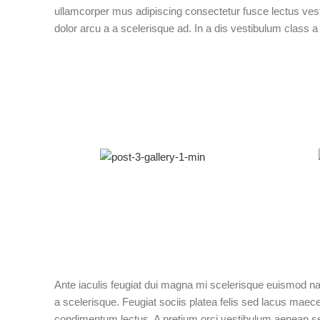
ullamcorper mus adipiscing consectetur fusce lectus ves
dolor arcu a a scelerisque ad. In a dis vestibulum class
Ante iaculis feugiat dui magna mi scelerisque euismod na
a scelerisque. Feugiat sociis platea felis sed lacus ma
condimentum lectus. A pretium orci vestibulum aenean se