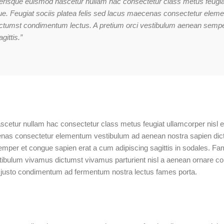
elerisque euismod nascetur nullam hac consectetur class metus feugia
sque. Feugiat sociis platea felis sed lacus maecenas consectetur ele
ictumst condimentum lectus. A pretium orci vestibulum aenean sempe
ittis.”
scetur nullam hac consectetur class metus feugiat ullamcorper nisl eu
ecenas consectetur elementum vestibulum ad aenean nostra sapien di
mper et congue sapien erat a cum adipiscing sagittis in sodales. Fa
tibulum vivamus dictumst vivamus parturient nisl a aenean ornare co
 a justo condimentum ad fermentum nostra lectus fames porta.