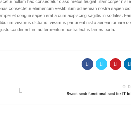
scetur nullam hac consectetur class metus feugiat ullamcorper nisl eu
ecenas consectetur elementum vestibulum ad aenean nostra sapien di
mper et congue sapien erat a cum adipiscing sagittis in sodales. Fa
tibulum vivamus dictumst vivamus parturient nisl a aenean ornare co
 a justo condimentum ad fermentum nostra lectus fames porta.
OLD
Sweet seat: functional seat for IT fo