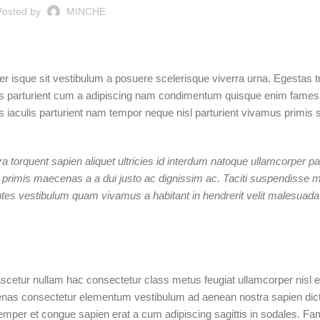
Posted by
MINCHE
eler isque sit vestibulum a posuere scelerisque viverra urna. Egestas t
dis parturient cum a adipiscing nam condimentum quisque enim fames
 iaculis parturient nam tempor neque nisl parturient vivamus primis 
torquent sapien aliquet ultricies id interdum natoque ullamcorper par
primis maecenas a a dui justo ac dignissim ac. Taciti suspendisse m
es vestibulum quam vivamus a habitant in hendrerit velit malesuada 
scetur nullam hac consectetur class metus feugiat ullamcorper nisl eu
ecenas consectetur elementum vestibulum ad aenean nostra sapien di
mper et congue sapien erat a cum adipiscing sagittis in sodales. Fa