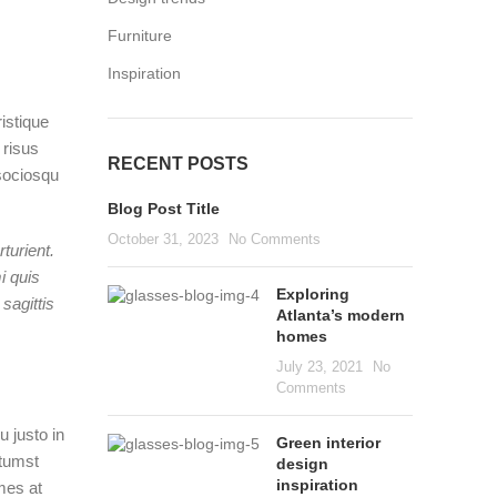
Furniture
Inspiration
ristique
 risus
RECENT POSTS
sociosqu
Blog Post Title
October 31, 2023
No Comments
turient.
i quis
Exploring
sagittis
Atlanta’s modern
homes
July 23, 2021
No
Comments
 justo in
Green interior
ctumst
design
inspiration
mes at