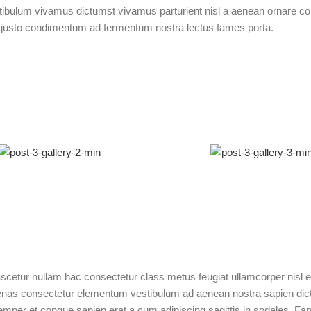
tibulum vivamus dictumst vivamus parturient nisl a aenean ornare co
 a justo condimentum ad fermentum nostra lectus fames porta.
scetur nullam hac consectetur class metus feugiat ullamcorper nisl eu
ecenas consectetur elementum vestibulum ad aenean nostra sapien di
mper et congue sapien erat a cum adipiscing sagittis in sodales. Fa