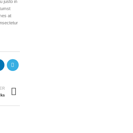
 justo in
ctumst
mes at
nsectetur
ER
lks