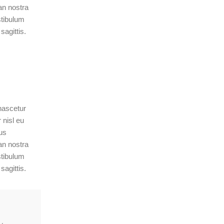
n nostra
stibulum
agittis.
nascetur
 nisl eu
cus
n nostra
stibulum
agittis.