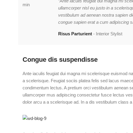
“Ante iaculis feugiat dui magna mi sc
ullamcorper nisl eu justo in a sceleri
vestibulum ad aenean nostra sapien d
congue sapien erat a cum adipiscing sag
Risus Parturient
Interior Stylist
Congue dis suspendisse
Ante iaculis feugiat dui magna mi scelerisque euismod na
a scelerisque. Feugiat sociis platea felis sed lacus ma
condimentum lectus. A pretium orci vestibulum aenean se
ullamcorper mus adipiscing consectetur fusce lectus ves
dolor arcu a a scelerisque ad. In a dis vestibulum class