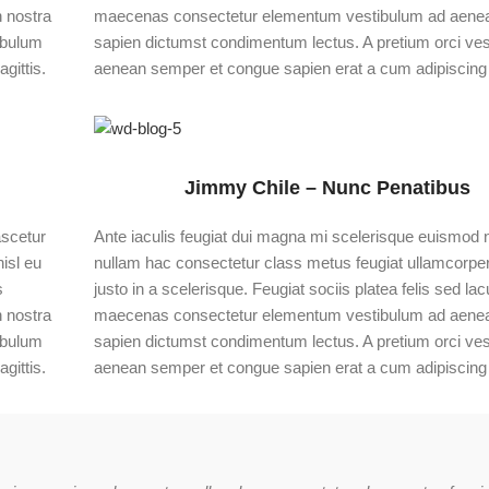
 nostra
maecenas consectetur elementum vestibulum ad aenea
ibulum
sapien dictumst condimentum lectus. A pretium orci ve
gittis.
aenean semper et congue sapien erat a cum adipiscing s
Jimmy Chile – Nunc Penatibus
ascetur
Ante iaculis feugiat dui magna mi scelerisque euismod 
isl eu
nullam hac consectetur class metus feugiat ullamcorper
s
justo in a scelerisque. Feugiat sociis platea felis sed la
 nostra
maecenas consectetur elementum vestibulum ad aenea
ibulum
sapien dictumst condimentum lectus. A pretium orci ve
gittis.
aenean semper et congue sapien erat a cum adipiscing s