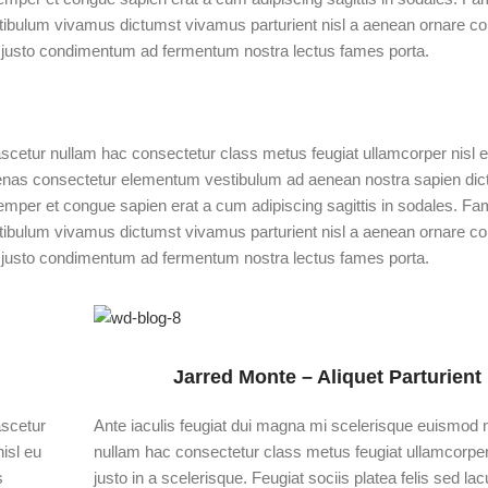
tibulum vivamus dictumst vivamus parturient nisl a aenean ornare co
 a justo condimentum ad fermentum nostra lectus fames porta.
scetur nullam hac consectetur class metus feugiat ullamcorper nisl eu
ecenas consectetur elementum vestibulum ad aenean nostra sapien di
mper et congue sapien erat a cum adipiscing sagittis in sodales. Fa
tibulum vivamus dictumst vivamus parturient nisl a aenean ornare co
 a justo condimentum ad fermentum nostra lectus fames porta.
Jarred Monte – Aliquet Parturient
ascetur
Ante iaculis feugiat dui magna mi scelerisque euismod 
isl eu
nullam hac consectetur class metus feugiat ullamcorper
s
justo in a scelerisque. Feugiat sociis platea felis sed la