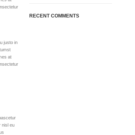
nsectetur
RECENT COMMENTS
 justo in
ctumst
mes at
nsectetur
nascetur
 nisl eu
cus