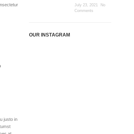
nsectetur
July 23, 2021
No
Comments
OUR INSTAGRAM
 justo in
ctumst
mes at