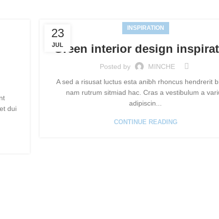
INSPIRATION
23
JUL
n
Green interior design inspira
Posted by
MINCHE
A sed a risusat luctus esta anibh rhoncus hendrerit b
nam rutrum sitmiad hac. Cras a vestibulum a vari
nt
adipiscin...
t dui
CONTINUE READING