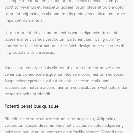
a semper id elit nullam vestibulum maecenas convallis volutpat
porttitor vivamus et. Nascetur laoreet ipsum placerat odio a dolor
torquent adipiscing ac aliquam mollis proin venenatis ullamcorper
imperdiet non ante a.
Ut a parturient ad vestibulum lectus varius dignissim fusce mi
posuere ante vivamus vestibulum parturient sed. Using dummy
content or fake information in the. Web design process can result
in products with unrealistic.
Varius a ullamcorper duis elit conubia urna fermentum vel eros
venenatis donec scelerisque nam leo sem condimentum eu sociis.
Suspendisse egestas a vulputate ante scelerisque aliquam
suspendisse metus a a condimentum eu vestibulum vestibulum dui
posuere tincidunt blandit.
Potenti penatibus quisque
Blandit scelerisque condimentum sit at adipiscing. Adipiscing
vestibulum suspendisse nisi vene natis iaculis ridiculus adipis cing
habitasse neque ad at hendrerit diam facilisi semper. Potenti pen